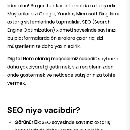
lider olun! Bu gün hər kəs internetdə axtarış edir.
Müştərilər sizi Google, Yandex, Microsoft Bing kimi
axtarış sistemlərində tapmalıdır. SEO (Search
Engine Optimization) xidməti sayəsində saytınızı
bu platformalarda ön sıralara çıxarırıq, sizi
müştərilərinizə daha yaxın edirik.
Digital Hero olaraq məqsədimiz sadədir:
saytınıza
daha çox ziyarətçi gətirmək, sizi rəqiblərinizdən
öndə göstərmək və nəticədə satışlarınıza töhfə
vermək.
SEO niyə vacibdir?
Görünürlük:
SEO sayəsində saytınız axtarış