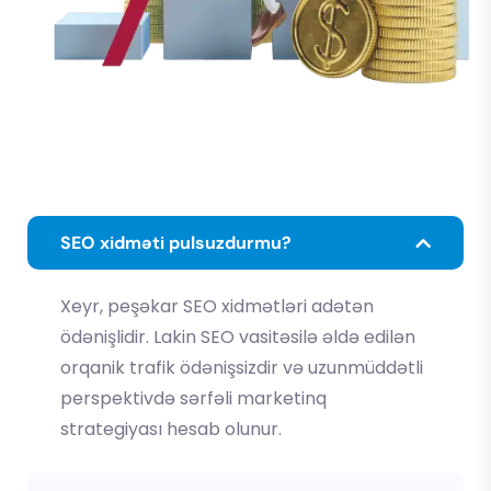
SEO xidməti pulsuzdurmu?
Xeyr, peşəkar SEO xidmətləri adətən
ödənişlidir. Lakin SEO vasitəsilə əldə edilən
orqanik trafik ödənişsizdir və uzunmüddətli
perspektivdə sərfəli marketinq
strategiyası hesab olunur.