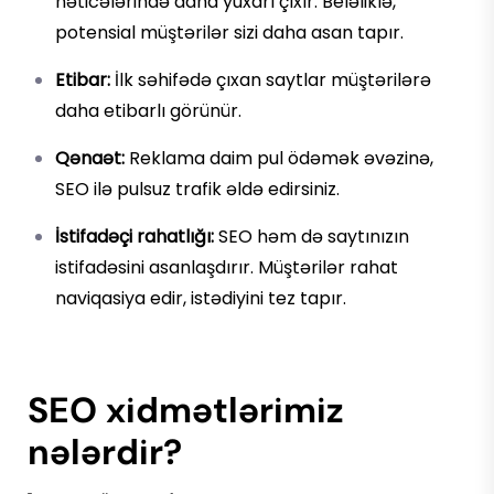
nəticələrində daha yuxarı çıxır. Beləliklə,
potensial müştərilər sizi daha asan tapır.
Etibar:
İlk səhifədə çıxan saytlar müştərilərə
daha etibarlı görünür.
Qənaət:
Reklama daim pul ödəmək əvəzinə,
SEO ilə pulsuz trafik əldə edirsiniz.
İstifadəçi rahatlığı:
SEO həm də saytınızın
istifadəsini asanlaşdırır. Müştərilər rahat
naviqasiya edir, istədiyini tez tapır.
SEO xidmətlərimiz
nələrdir?