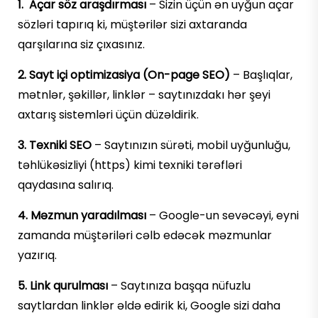
1. Açar söz araşdırması
– Sizin üçün ən uyğun açar
sözləri tapırıq ki, müştərilər sizi axtaranda
qarşılarına siz çıxasınız.
2. Sayt içi optimizasiya (On-page SEO)
– Başlıqlar,
mətnlər, şəkillər, linklər – saytınızdakı hər şeyi
axtarış sistemləri üçün düzəldirik.
3. Texniki SEO
– Saytınızın sürəti, mobil uyğunluğu,
təhlükəsizliyi (https) kimi texniki tərəfləri
qaydasına salırıq.
4. Məzmun yaradılması
– Google-un sevəcəyi, eyni
zamanda müştəriləri cəlb edəcək məzmunlar
yazırıq.
5. Link qurulması
– Saytınıza başqa nüfuzlu
saytlardan linklər əldə edirik ki, Google sizi daha