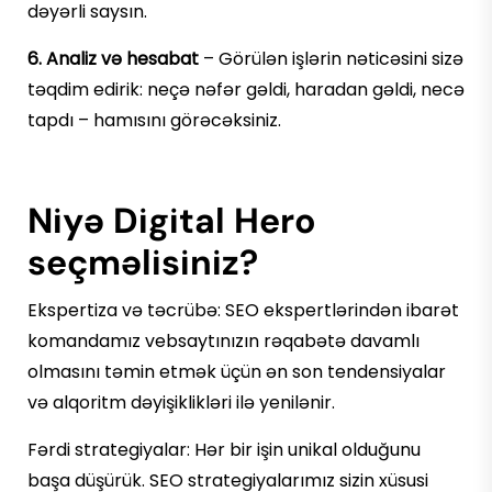
dəyərli saysın.
6. Analiz və hesabat
– Görülən işlərin nəticəsini sizə
təqdim edirik: neçə nəfər gəldi, haradan gəldi, necə
tapdı – hamısını görəcəksiniz.
Niyə Digital Hero
seçməlisiniz?
Ekspertiza və təcrübə: SEO ekspertlərindən ibarət
komandamız vebsaytınızın rəqabətə davamlı
olmasını təmin etmək üçün ən son tendensiyalar
və alqoritm dəyişiklikləri ilə yenilənir.
Fərdi strategiyalar: Hər bir işin unikal olduğunu
başa düşürük. SEO strategiyalarımız sizin xüsusi