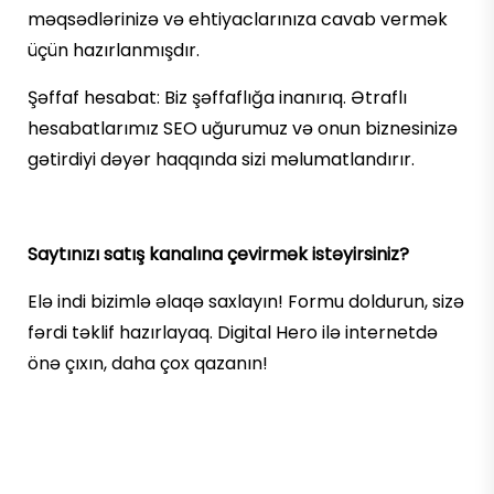
məqsədlərinizə və ehtiyaclarınıza cavab vermək
üçün hazırlanmışdır.
Şəffaf hesabat: Biz şəffaflığa inanırıq. Ətraflı
hesabatlarımız SEO uğurumuz və onun biznesinizə
gətirdiyi dəyər haqqında sizi məlumatlandırır.
Saytınızı satış kanalına çevirmək istəyirsiniz?
Elə indi bizimlə əlaqə saxlayın! Formu doldurun, sizə
fərdi təklif hazırlayaq. Digital Hero ilə internetdə
önə çıxın, daha çox qazanın!