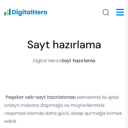
Sayt hazırlama
Digital Hero
>
Sayt hazırlama
Peşəkar veb-sayt hazırlanması
xidmətimiz ilə işinizi
onlayn məkana daşımağa və müştərilərinizlə
rəqəmsal aləmdə daha güclü əlaqə qurmağa kömək
edirik.