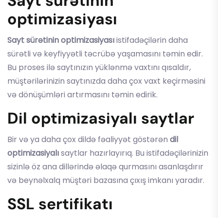
Sayt sürətinin
optimizasiyası
Sayt sürətinin optimizasiyası
istifadəçilərin daha
sürətli və keyfiyyətli təcrübə yaşamasını təmin edir.
Bu proses ilə saytınızın yüklənmə vaxtını qısaldır,
müştərilərinizin saytınızda daha çox vaxt keçirməsini
və dönüşümləri artırmasını təmin edirik.
Dil optimizasiyalı saytlar
Bir və ya daha çox dildə fəaliyyət göstərən
dil
optimizasiyalı
saytlar hazırlayırıq. Bu istifadəçilərinizin
sizinlə öz ana dillərində əlaqə qurmasını asanlaşdırır
və beynəlxalq müştəri bazasına çıxış imkanı yaradır.
SSL sertifikatı