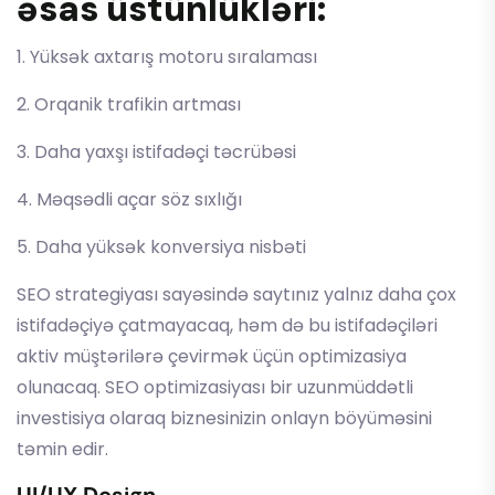
əsas üstünlükləri:
1. Yüksək axtarış motoru sıralaması
2. Orqanik trafikin artması
3. Daha yaxşı istifadəçi təcrübəsi
4. Məqsədli açar söz sıxlığı
5. Daha yüksək konversiya nisbəti
SEO strategiyası sayəsində saytınız yalnız daha çox
istifadəçiyə çatmayacaq, həm də bu istifadəçiləri
aktiv müştərilərə çevirmək üçün optimizasiya
olunacaq. SEO optimizasiyası bir uzunmüddətli
investisiya olaraq biznesinizin onlayn böyüməsini
təmin edir.
UI/UX Design