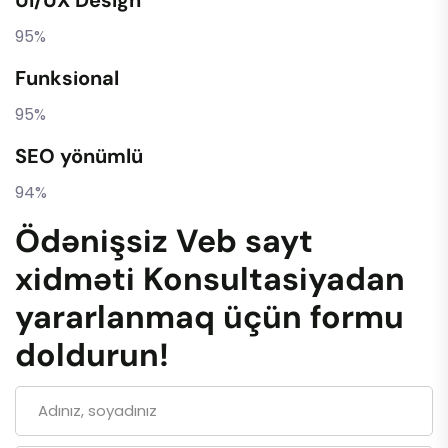
95%
Funksional
95%
SEO yönümlü
94%
Ödənişsiz Veb sayt
xidməti Konsultasiyadan
yararlanmaq üçün formu
doldurun!