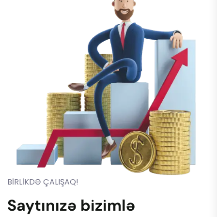
BİRLİKDƏ ÇALIŞAQ!
Saytınızə bizimlə