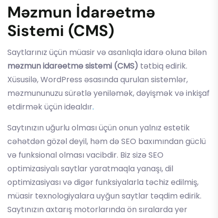
Məzmun İdarəetmə
Sistemi (CMS)
Saytlarınız üçün müasir və asanlıqla idarə oluna bilən
məzmun idarəetmə sistemi (CMS)
tətbiq edirik.
Xüsusilə, WordPress əsasında qurulan sistemlər,
məzmununuzu sürətlə yeniləmək, dəyişmək və inkişaf
etdirmək üçün idealdır
.
Saytınızın uğurlu olması üçün onun yalnız estetik
cəhətdən gözəl deyil, həm də SEO baxımından güclü
və funksional olması vacibdir. Biz sizə SEO
optimizasiyalı saytlar yaratmaqla yanaşı, dil
optimizasiyası və digər funksiyalarla təchiz edilmiş,
müasir texnologiyalara uyğun saytlar təqdim edirik.
Saytınızın axtarış motorlarında ön sıralarda yer