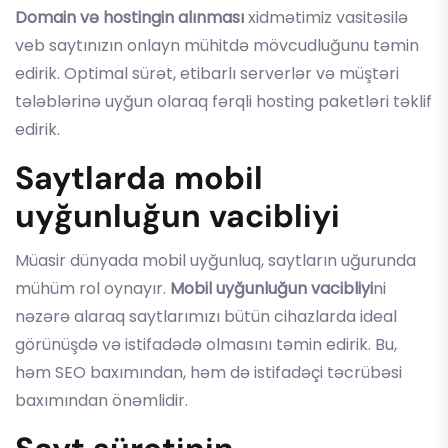
Domain və hostingin alınması
xidmətimiz vasitəsilə
veb saytınızın onlayn mühitdə mövcudluğunu təmin
edirik. Optimal sürət, etibarlı serverlər və müştəri
tələblərinə uyğun olaraq fərqli hosting paketləri təklif
edirik.
Saytlarda mobil
uyğunluğun vacibliyi
Müasir dünyada mobil uyğunluq, saytların uğurunda
mühüm rol oynayır.
Mobil uyğunluğun vacibliyi
ni
nəzərə alaraq saytlarımızı bütün cihazlarda ideal
görünüşdə və istifadədə olmasını təmin edirik. Bu,
həm SEO baxımından, həm də istifadəçi təcrübəsi
baxımından önəmlidir.