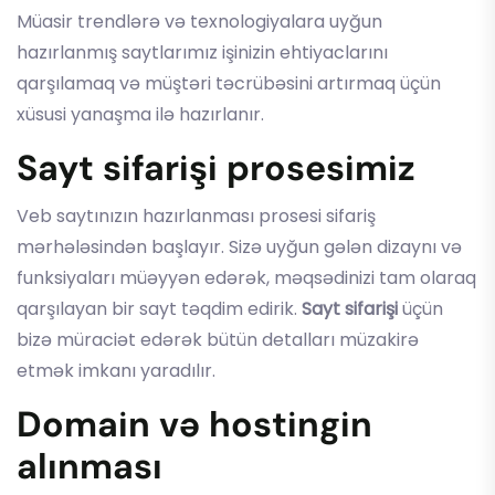
Müasir trendlərə və texnologiyalara uyğun
hazırlanmış saytlarımız işinizin ehtiyaclarını
qarşılamaq və müştəri təcrübəsini artırmaq üçün
xüsusi yanaşma ilə hazırlanır.
Sayt sifarişi prosesimiz
Veb saytınızın hazırlanması prosesi sifariş
mərhələsindən başlayır. Sizə uyğun gələn dizaynı və
funksiyaları müəyyən edərək, məqsədinizi tam olaraq
qarşılayan bir sayt təqdim edirik.
Sayt sifarişi
üçün
bizə müraciət edərək bütün detalları müzakirə
etmək imkanı yaradılır.
Domain və hostingin
alınması