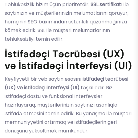
Təhlükəsizlik bizim üçün prioritetdir.
SSL sertifikatı
ilə
saytınızın və müştərilərinizin məlumatlarını qoruyur,
həmçinin SEO baxımından üstünlük qazanmağınıza
kömək edirik. SSL ilə müştəri məlumatlarının
təhlükəsizliyi təmin edilir.
İstifadəçi Təcrübəsi (UX)
və İstifadəçi İnterfeysi (UI)
Keyfiyyətli bir veb saytın əsasını
istifadəçi təcrübəsi
(UX) və istifadəçi interfeysi (UI)
təşkil edir. Biz
istifadəçi dostu və funksional interfeyslər
hazırlayaraq, müştərilərinizin saytınızı asanlıqla
istifadə etməsini təmin edirik. Bu yanaşma ilə müştəri
məmnuniyyətini artırmaq və istifadəçilərin geri
dönüşünü yüksəltmək mümkündür.