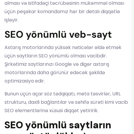
alması və istifadəçi təcrübəsinin mükəmməl olması
üçün peşəkar komandamız hər bir detalı diqqətlə
işləyir
.
SEO yönümlü veb-sayt
Axtarış motorlarında yüksək nəticələr əldə etmək
üçün saytların SEO yönümlü olması vacibdir.
Şirkətimiz saytlarınızı Google və digər axtarış
motorlarında daha görünür edəcək şəkildə
optimizasiya edir.
Bunun üçün açar söz tədqiqatı, meta təsvirlər, URL
strukturu, daxili bağlantılar və səhifə sürəti kimi vacib
SEO elementlərinə xüsusi diqqət yetiririk
.
SEO yönümlü saytların