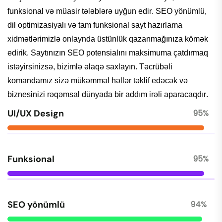
funksional
və
müasir
tələblərə
uyğun
edir
. SEO
yönümlü
,
dil
optimizasiyalı
və
tam
funksional
sayt
hazırlama
xidmətlərimizlə
onlaynda
üstünlük
qazanmağınıza
kömək
edirik
.
Saytınızın
SEO
potensialını
maksimuma
çatdırmaq
istəyirsinizsə
,
bizimlə
əlaqə
saxlayın
.
Təcrübəli
komandamız
sizə
mükəmməl
həllər
təklif
edəcək
və
biznesinizi
rəqəmsal
dünyada bir addım
irəli
aparacaqdır
.
UI/UX Design
95%
Funksional
95%
SEO yönümlü
94%