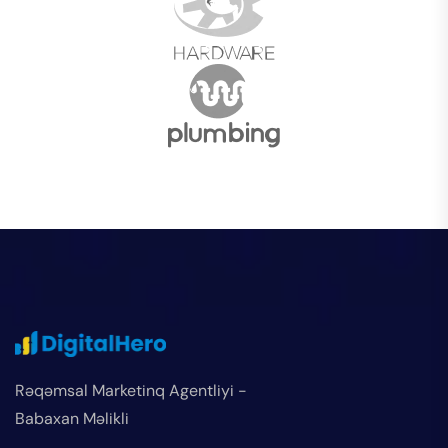
Rəqəmsal Marketinq Agentliyi -
Babaxan Məlikli