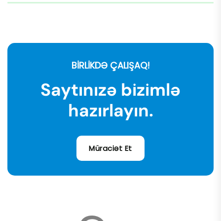
BİRLİKDƏ ÇALIŞAQ!
Saytınızə bizimlə
hazırlayın.
Müraciət Et