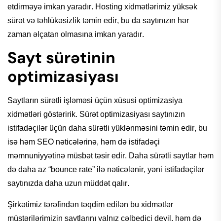
etdirməyə
imkan
yaradır.
Hosting
xidmətlərimiz
yüksək
sürət
və
təhlükəsizlik
təmin
edir
, bu da
saytınızın
hər
zaman
əlçatan
olmasına
imkan
yaradır.
Sayt sürətinin
optimizasiyası
Saytların
sürətli
işləməsi
üçün
xüsusi
optimizasiya
xidmətləri
göstəririk
.
Sürət
optimizasiyası
saytınızın
istifadəçilər
üçün daha
sürətli
yüklənməsini
təmin
edir
, bu
isə
həm
SEO
nəticələrinə
,
həm
də
istifadəçi
məmnuniyyətinə
müsbət
təsir
edir
. Daha
sürətli
saytlar
həm
də
daha az “
bounce
rate”
ilə
nəticələnir
,
yəni
istifadəçilər
saytınızda
daha uzun
müddət
qalır
.
Şirkətimiz
tərəfindən
təqdim
edilən
bu
xidmətlər
müştərilərimizin
saytlarını
yalnız
cəlbedici
deyil
,
həm
də