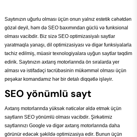
Saytınızın
uğurlu olması üçün onun yalnız estetik
cəhətdən
gözəl
deyil
,
həm
də
SEO
baxımından
güclü
və
funksional
olması
vacibdir
. Biz
sizə
SEO
optimizasiyalı
saytlar
yaratmaqla
yanaşı
, dil
optimizasiyası
və
digər
funksiyalarla
təchiz
edilmiş,
müasir
texnologiyalara
uyğun
saytlar
təqdim
edirik
.
Saytınızın
axtarış
motorlarında ön sıralarda yer
alması
və
istifadəçi
təcrübəsinin
mükəmməl
olması üçün
peşəkar
komandamız
hər
bir
detalı
diqqətlə
işləyir
.
SEO yönümlü sayt
Axtarış
motorlarında
yüksək
nəticələr
əldə
etmək
üçün
saytların
SEO
yönümlü
olması
vacibdir
.
Şirkətimiz
saytlarınızı
Google
və
digər
axtarış
motorlarında daha
görünür
edəcək
şəkildə
optimizasiya
edir
. Bunun üçün