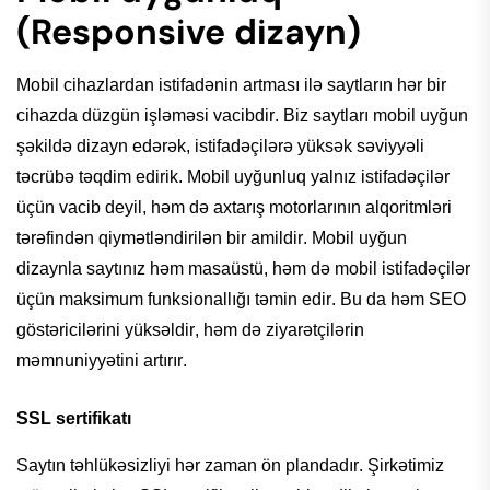
(Responsive dizayn)
Mobil cihazlardan
istifadənin
artması
ilə
saytların
hər
bir
cihazda düzgün
işləməsi
vacibdir
. Biz
saytları
mobil
uyğun
şəkildə
dizayn
edərək
,
istifadəçilərə
yüksək
səviyyəli
təcrübə
təqdim
edirik
. Mobil
uyğunluq
yalnız
istifadəçilər
üçün
vacib
deyil
,
həm
də
axtarış
motorlarının
alqoritmləri
tərəfindən
qiymətləndirilən
bir amildir. Mobil
uyğun
dizaynla
saytınız
həm
masaüstü,
həm
də
mobil
istifadəçilər
üçün maksimum
funksionallığı
təmin
edir
. Bu da
həm
SEO
göstəricilərini
yüksəldir
,
həm
də
ziyarətçilərin
məmnuniyyətini
artırır.
SSL
sertifikatı
Saytın
təhlükəsizliyi
hər
zaman ön plandadır.
Şirkətimiz