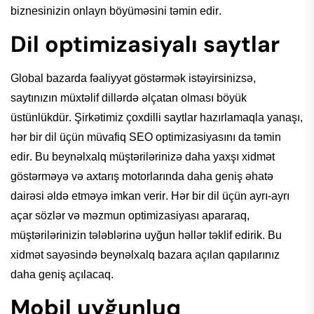
biznesinizin
onlayn
böyüməsini
təmin
edir
.
Dil optimizasiyalı saytlar
Global
bazarda
fəaliyyət
göstərmək
istəyirsinizsə
,
saytınızın
müxtəlif
dillərdə
əlçatan
olması
böyük
üstünlükdür
.
Şirkətimiz
çoxdilli
saytlar
hazırlamaqla
yanaşı
,
hər
bir dil üçün
müvafiq
SEO
optimizasiyasını
da
təmin
edir
. Bu
beynəlxalq
müştərilərinizə
daha
yaxşı
xidmət
göstərməyə
və
axtarış
motorlarında daha geniş
əhatə
dairəsi
əldə
etməyə
imkan
verir.
Hər
bir dil üçün ayrı-ayrı
açar
sözlər
və
məzmun
optimizasiyası
apararaq
,
müştərilərinizin
tələblərinə
uyğun
həllər
təklif
edirik
. Bu
xidmət
sayəsində
beynəlxalq
bazara
açılan
qapılarınız
daha geniş
açılacaq
.
Mobil uyğunluq