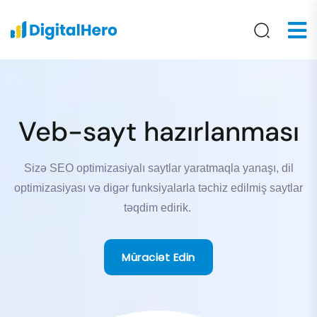
Veb-sayt hazırlanması
Sizə
SEO
optimizasiyalı
saytlar
yaratmaqla
yanaşı
, dil
optimizasiyası
və
digər
funksiyalarla
təchiz
edilmiş
saytlar
təqdim
edirik
.
Müraciət Edin