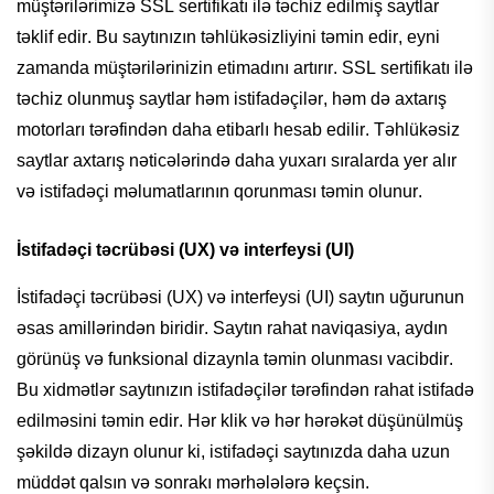
müştərilərimizə
SSL
sertifikatı
ilə
təchiz
edilmiş
saytlar
təklif
edir
. Bu
saytınızın
təhlükəsizliyini
təmin
edir
,
eyni
zamanda
müştərilərinizin
etimadını
artırır. SSL
sertifikatı
ilə
təchiz
olunmuş
saytlar
həm
istifadəçilər
,
həm
də
axtarış
motorları
tərəfindən
daha
etibarlı
hesab
edilir.
Təhlükəsiz
saytlar
axtarış
nəticələrində
daha
yuxarı
sıralarda yer alır
və
istifadəçi
məlumatlarının
qorunması
təmin
olunur.
İstifadəçi
təcrübəsi
(UX)
və
interfeysi
(UI)
İstifadəçi
təcrübəsi
(UX)
və
interfeysi
(UI)
saytın
uğurunun
əsas
amillərindən
biridir.
Saytın
rahat
naviqasiya
, aydın
görünüş
və
funksional
dizaynla
təmin
olunması
vacibdir
.
Bu
xidmətlər
saytınızın
istifadəçilər
tərəfindən
rahat
istifadə
edilməsini
təmin
edir
.
Hər
klik
və
hər
hərəkət
düşünülmüş
şəkildə
dizayn olunur ki,
istifadəçi
saytınızda
daha uzun
müddət
qalsın
və
sonrakı
mərhələlərə
keçsin
.