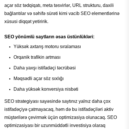
açar söz
tədqiqatı
, meta
təsvirlər
, URL
strukturu
,
daxili
bağlantılar
və
səhifə
sürəti
kimi
vacib
SEO
elementlərinə
xüsusi
diqqət
yetiririk
.
SEO
yönümlü
saytların
əsas
üstünlükləri
:
Yüksək
axtarış
motoru sıralaması
Orqanik
trafikin
artması
Daha
yaxşı
istifadəçi
təcrübəsi
Məqsədli
açar söz
sıxlığı
Daha
yüksək
konversiya
nisbəti
SEO
strategiyası
sayəsində
saytınız
yalnız daha
çox
istifadəçiyə
çatmayacaq
,
həm
də
bu
istifadəçiləri
aktiv
müştərilərə
çevirmək
üçün
optimizasiya
olunacaq
. SEO
optimizasiyası
bir
uzunmüddətli
investisiya
olaraq