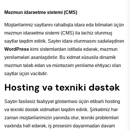
Məzmun
idarəetmə
sistemi (CMS)
Müştərilərimiz
saytlarını
rahatlıqla
idarə
edə
bilmələri
üçün
məzmun
idarəetmə
sistemi (CMS)
ilə
təchiz
olunmuş
saytlar
təqdim
edirik
.
Saytın
idarə
olunmasını
sadələşdirən
WordPress
kimi
sistemlərdən
istifadə
edərək
,
məzmun
yeniləmələri
asanlaşdırılır
. Bu
xidmət
xüsusilə
dinamik
məzmun
tələb
edən
və
müntəzəm
yeniləmə
ehtiyacı
olan
saytlar
üçün
vacibdir
.
Hosting və texniki dəstək
Saytın
fasiləsiz
fəaliyyət
göstərməsi
üçün
etibarlı
hosting
və
texniki
dəstək
xidmətləri
təqdim
edirik
.
Şirkətimiz
hər
zaman
müştərilərimizin
yanında olur,
texniki
problemləri
vaxtında
həll
edərək
, iş prosesini dayanmadan davam