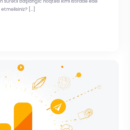
 sürətli başlanğıc nöqtəsi kimi istifadə edə
 etməlisiniz? […]