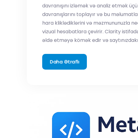
davranışını izləmək və analiz etmək üçün
davranışlarını toplayır və bu məlumatlar
hara kliklədiklərini və məzmununuzla nec
vizual hesabatlara çevirir. Clarity istif
əldə etməyə kömək edir və saytınızdakı
Daha Ətraflı