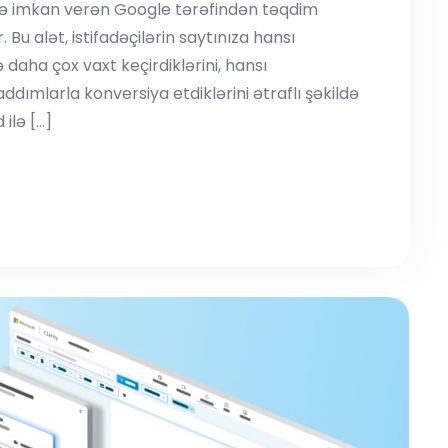
yə imkan verən Google tərəfindən təqdim
 Bu alət, istifadəçilərin saytınıza hansı
 daha çox vaxt keçirdiklərini, hansı
addımlarla konversiya etdiklərini ətraflı şəkildə
ilə […]