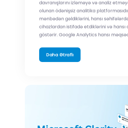
davranışlarını izləməyə və analiz etmə
olunan ödənişsiz analitika platformasıdır.
mənbədən gəldiklərini, hansı səhifələrdə
cihazlardan istifadə etdiklərini və hansı 
göstərir. Google Analytics hansı məqsəd 
Daha Ətraflı