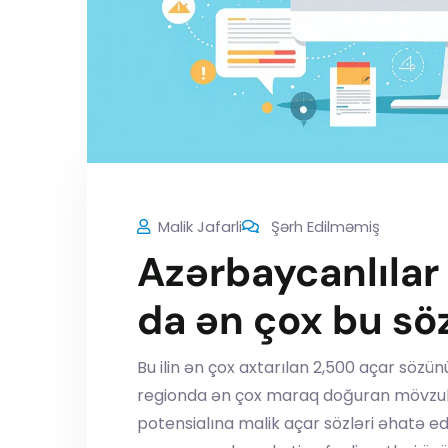
Malik Jafarli
Şərh Edilməmiş
Azərbaycanlıla
da ən çox bu söz
Bu ilin ən çox axtarılan 2,500 açar sözü
regionda ən çox maraq doğuran mövzular
potensialına malik açar sözləri əhatə e