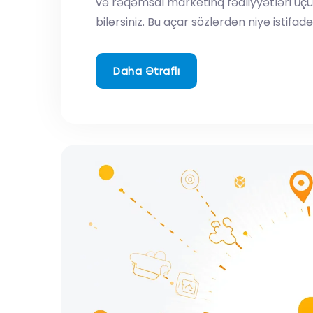
və rəqəmsal marketinq fəaliyyətləri üçün
bilərsiniz. Bu açar sözlərdən niyə istifadə
Daha Ətraflı