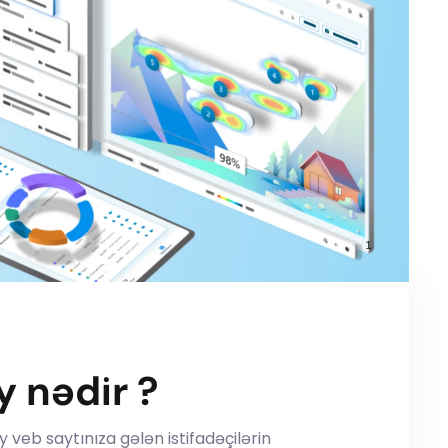
y nədir ?
y veb saytınıza gələn istifadəçilərin