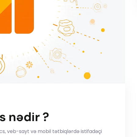
s nədir ?
s, veb-sayt və mobil tətbiqlərdə istifadəçi