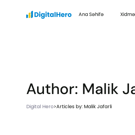
Ana Səhifə
Xidmə
Author:
Malik Ja
Digital Hero
>
Articles by: Malik Jafarli