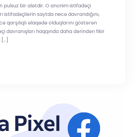
 pulsuz bir alətdir. O anonim istifadəçi
ı istifadəçilərin saytda necə davrandığını,
ə qarşılıqlı əlaqədə olduqlarını göstərən
adəçi davranışları haqqında daha dərindən fikir
 […]